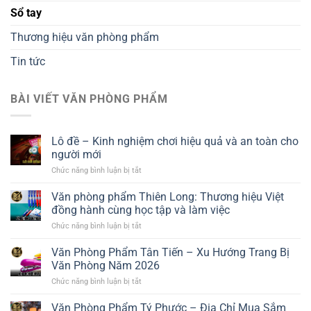
Sổ tay
Thương hiệu văn phòng phẩm
Tin tức
BÀI VIẾT VĂN PHÒNG PHẨM
Lô đề – Kinh nghiệm chơi hiệu quả và an toàn cho
người mới
Chức năng bình luận bị tắt
ở
Lô
đề
Văn phòng phẩm Thiên Long: Thương hiệu Việt
–
đồng hành cùng học tập và làm việc
Kinh
nghiệm
Chức năng bình luận bị tắt
ở
chơi
Văn
hiệu
phòng
Văn Phòng Phẩm Tân Tiến – Xu Hướng Trang Bị
quả
phẩm
Văn Phòng Năm 2026
và
Thiên
an
Long:
Chức năng bình luận bị tắt
ở
toàn
Thương
Văn
cho
hiệu
Phòng
Văn Phòng Phẩm Tý Phước – Địa Chỉ Mua Sắm
người
Việt