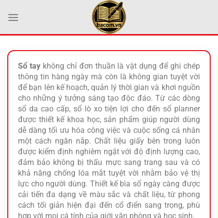
Bỏ
qua
nội
dung
Sổ tay
không chỉ đơn thuần là vật dụng để ghi chép
thông tin hàng ngày mà còn là không gian tuyệt vời
để bạn lên kế hoạch, quản lý thời gian và khơi nguồn
cho những ý tưởng sáng tạo độc đáo. Từ các dòng
sổ da cao cấp, sổ lò xo tiện lợi cho đến sổ planner
được thiết kế khoa học, sản phẩm giúp người dùng
dễ dàng tối ưu hóa công việc và cuộc sống cá nhân
một cách ngăn nắp. Chất liệu giấy bên trong luôn
được kiểm định nghiêm ngặt với độ định lượng cao,
đảm bảo không bị thấu mực sang trang sau và có
khả năng chống lóa mắt tuyệt vời nhằm bảo vệ thị
lực cho người dùng. Thiết kế bìa sổ ngày càng được
cải tiến đa dạng về màu sắc và chất liệu, từ phong
cách tối giản hiện đại đến cổ điển sang trọng, phù
hợp với mọi cá tính của giới văn phòng và học sinh.