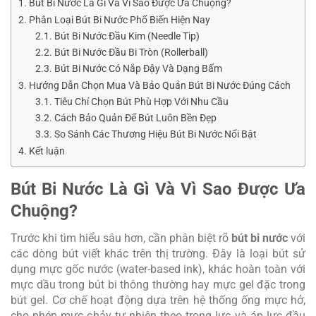
Bút Bi Nước Là Gì Và Vì Sao Được Ưa Chuộng?
Phân Loại Bút Bi Nước Phổ Biến Hiện Nay
Bút Bi Nước Đầu Kim (Needle Tip)
Bút Bi Nước Đầu Bi Tròn (Rollerball)
Bút Bi Nước Có Nắp Đậy Và Dạng Bấm
Hướng Dẫn Chọn Mua Và Bảo Quản Bút Bi Nước Đúng Cách
Tiêu Chí Chọn Bút Phù Hợp Với Nhu Cầu
Cách Bảo Quản Để Bút Luôn Bền Đẹp
So Sánh Các Thương Hiệu Bút Bi Nước Nổi Bật
Kết luận
Bút Bi Nước Là Gì Và Vì Sao Được Ưa
Chuộng?
Trước khi tìm hiểu sâu hơn, cần phân biệt rõ
bút bi nước
với
các dòng bút viết khác trên thị trường. Đây là loại bút sử
dụng mực gốc nước (water-based ink), khác hoàn toàn với
mực dầu trong bút bi thông thường hay mực gel đặc trong
bút gel. Cơ chế hoạt động dựa trên hệ thống ống mực hở,
cho phép mực chảy tự nhiên theo trọng lực và áp lực đầu