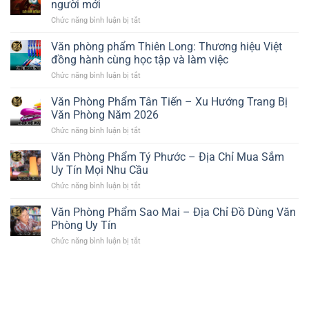
người mới
Chức năng bình luận bị tắt
ở
Lô
đề
Văn phòng phẩm Thiên Long: Thương hiệu Việt
–
đồng hành cùng học tập và làm việc
Kinh
nghiệm
Chức năng bình luận bị tắt
ở
chơi
Văn
hiệu
phòng
Văn Phòng Phẩm Tân Tiến – Xu Hướng Trang Bị
quả
phẩm
Văn Phòng Năm 2026
và
Thiên
an
Long:
Chức năng bình luận bị tắt
ở
toàn
Thương
Văn
cho
hiệu
Phòng
Văn Phòng Phẩm Tý Phước – Địa Chỉ Mua Sắm
người
Việt
Phẩm
mới
Uy Tín Mọi Nhu Cầu
đồng
Tân
hành
Tiến
Chức năng bình luận bị tắt
ở
cùng
–
Văn
học
Xu
Phòng
Văn Phòng Phẩm Sao Mai – Địa Chỉ Đồ Dùng Văn
tập
Hướng
Phẩm
và
Phòng Uy Tín
Trang
Tý
làm
Bị
Phước
Chức năng bình luận bị tắt
việc
ở
Văn
–
Văn
Phòng
Địa
Phòng
Năm
Chỉ
Phẩm
2026
Mua
Sao
Sắm
Mai
Uy
–