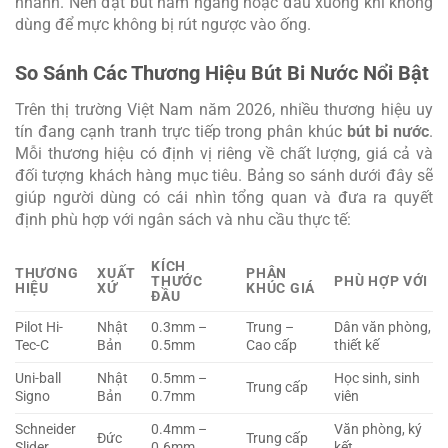
nhanh. Nên đặt bút nằm ngang hoặc đầu xuống khi không
dùng để mực không bị rút ngược vào ống.
So Sánh Các Thương Hiệu Bút Bi Nước Nổi Bật
Trên thị trường Việt Nam năm 2026, nhiều thương hiệu uy
tín đang cạnh tranh trực tiếp trong phân khúc
bút bi nước
.
Mỗi thương hiệu có định vị riêng về chất lượng, giá cả và
đối tượng khách hàng mục tiêu. Bảng so sánh dưới đây sẽ
giúp người dùng có cái nhìn tổng quan và đưa ra quyết
định phù hợp với ngân sách và nhu cầu thực tế:
KÍCH
THƯƠNG
XUẤT
PHÂN
THƯỚC
PHÙ HỢP VỚI
HIỆU
XỨ
KHÚC GIÁ
ĐẦU
Pilot Hi-
Nhật
0.3mm –
Trung –
Dân văn phòng,
Tec-C
Bản
0.5mm
Cao cấp
thiết kế
Uni-ball
Nhật
0.5mm –
Học sinh, sinh
Trung cấp
Signo
Bản
0.7mm
viên
Schneider
0.4mm –
Văn phòng, ký
Đức
Trung cấp
Slider
0.6mm
kết