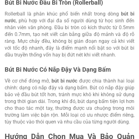
Bút Bi Nước Đầu Bi Tròn (Rollerball)
Rollerball là phân khúc phổ biến nhất trong dòng
bút bi
nước
, phù hợp với đại đa số người dùng từ học sinh đến
nhân viên văn phòng. Đầu bi tròn có kích thước từ 0.5mm
đến 0.7mm, tạo nét viết cân bằng giữa độ mảnh và độ rõ
ràng. Mực chảy đều, không bị gián đoạn ngay cả khi viết
với tốc độ nhanh, đây là điểm mạnh nổi bật so với bút bi
dầu truyền thống vốn hay bị đứt nét khi viết nhanh.
Bút Bi Nước Có Nắp Đậy Và Dạng Bấm
Về cơ chế đóng mở,
bút bi nước
được chia thành hai loại
chính: dạng có nắp đậy và dạng bấm. Bút có nắp đậy giúp
bảo vệ đầu bút tốt hơn, tránh mực khô khi không sử dụng
trong thời gian dài. Trong khi đó, bút dạng bấm tiện lợi hơn
cho thao tác một tay, thường được ưa chuộng trong môi
trường làm việc bận rộn. Mỗi loại có ưu nhược điểm riêng,
tùy thuộc vào thói quen và nhu cầu của từng người dùng.
Hướng Dẫn Chọn Mua Và Bảo Quản