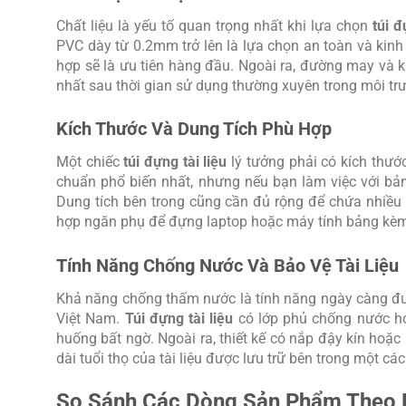
Chất liệu là yếu tố quan trọng nhất khi lựa chọn
túi đ
PVC dày từ 0.2mm trở lên là lựa chọn an toàn và kinh
hợp sẽ là ưu tiên hàng đầu. Ngoài ra, đường may và 
nhất sau thời gian sử dụng thường xuyên trong môi tr
Kích Thước Và Dung Tích Phù Hợp
Một chiếc
túi đựng tài liệu
lý tưởng phải có kích thướ
chuẩn phổ biến nhất, nhưng nếu bạn làm việc với bản
Dung tích bên trong cũng cần đủ rộng để chứa nhiều 
hợp ngăn phụ để đựng laptop hoặc máy tính bảng kèm
Tính Năng Chống Nước Và Bảo Vệ Tài Liệu
Khả năng chống thấm nước là tính năng ngày càng được
Việt Nam.
Túi đựng tài liệu
có lớp phủ chống nước hoặ
huống bất ngờ. Ngoài ra, thiết kế có nắp đậy kín ho
dài tuổi thọ của tài liệu được lưu trữ bên trong một cá
So Sánh Các Dòng Sản Phẩm Theo 