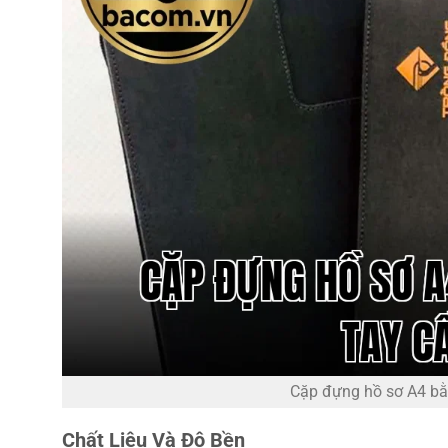
Cặp đựng hồ sơ A4 bằ
Chất Liệu Và Độ Bền