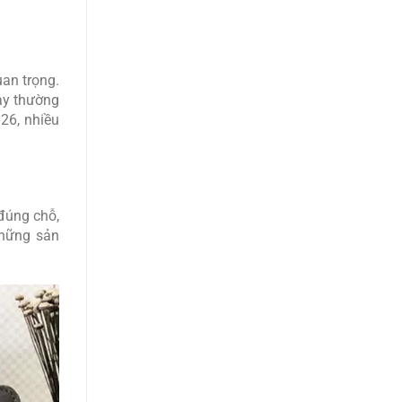
an trọng.
này thường
26, nhiều
đúng chỗ,
những sản