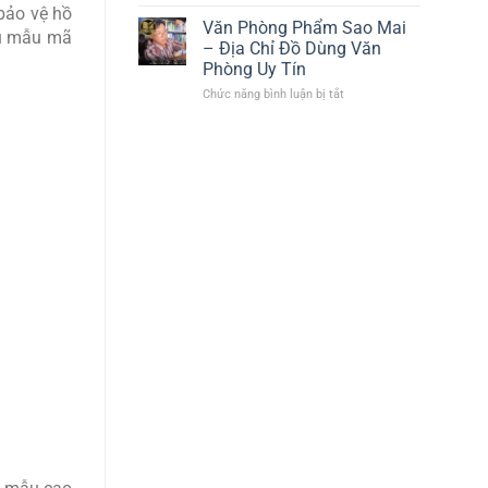
Văn
Hướng
 bảo vệ hồ
làm
Phòng
Văn Phòng Phẩm Sao Mai
Trang
việc
ều mẫu mã
Phẩm
Bị
– Địa Chỉ Đồ Dùng Văn
Tý
Văn
Phòng Uy Tín
Phước
Phòng
–
Năm
Chức năng bình luận bị tắt
ở
Địa
2026
Văn
Chỉ
Phòng
Mua
Phẩm
Sắm
Sao
Uy
Mai
Tín
–
Mọi
Địa
Nhu
Chỉ
Cầu
Đồ
Dùng
Văn
Phòng
Uy
Tín