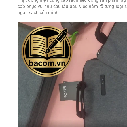
Thị trường hiện cung cấp rất nhiều dòng sản phẩm đự
cấp phục vụ nhu cầu lâu dài. Việc nắm rõ từng loại
ngân sách của mình.