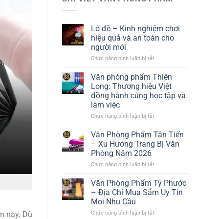
Lô đề – Kinh nghiệm chơi
hiệu quả và an toàn cho
người mới
Chức năng bình luận bị tắt
ở
Lô
đề
Văn phòng phẩm Thiên
–
Long: Thương hiệu Việt
Kinh
đồng hành cùng học tập và
nghiệm
chơi
làm việc
hiệu
Chức năng bình luận bị tắt
ở
quả
Văn
và
phòng
an
Văn Phòng Phẩm Tân Tiến
phẩm
toàn
– Xu Hướng Trang Bị Văn
Thiên
cho
Phòng Năm 2026
Long:
người
Thương
mới
Chức năng bình luận bị tắt
ở
hiệu
Văn
Việt
Phòng
Văn Phòng Phẩm Tý Phước
đồng
Phẩm
hành
– Địa Chỉ Mua Sắm Uy Tín
Tân
cùng
Mọi Nhu Cầu
Tiến
học
–
tập
Chức năng bình luận bị tắt
ở
n nay. Dù
Xu
và