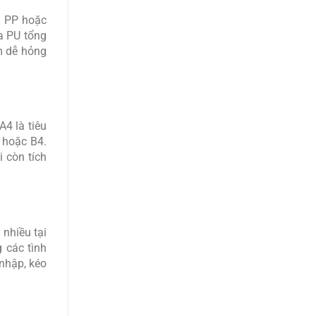
a PP hoặc
a PU tổng
m dễ hỏng
4 là tiêu
 hoặc B4.
 còn tích
 nhiều tại
 các tình
nhập, kéo