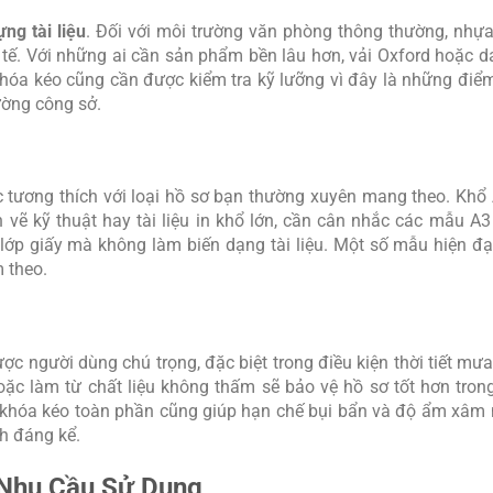
ựng tài liệu
. Đối với môi trường văn phòng thông thường, nhự
 tế. Với những ai cần sản phẩm bền lâu hơn, vải Oxford hoặc d
khóa kéo cũng cần được kiểm tra kỹ lưỡng vì đây là những điể
ường công sở.
c tương thích với loại hồ sơ bạn thường xuyên mang theo. Khổ A
 vẽ kỹ thuật hay tài liệu in khổ lớn, cần cân nhắc các mẫu A3
lớp giấy mà không làm biến dạng tài liệu. Một số mẫu hiện đại
 theo.
 người dùng chú trọng, đặc biệt trong điều kiện thời tiết mưa
c làm từ chất liệu không thấm sẽ bảo vệ hồ sơ tốt hơn trong
ặc khóa kéo toàn phần cũng giúp hạn chế bụi bẩn và độ ẩm xâm 
ch đáng kể.
Nhu Cầu Sử Dụng