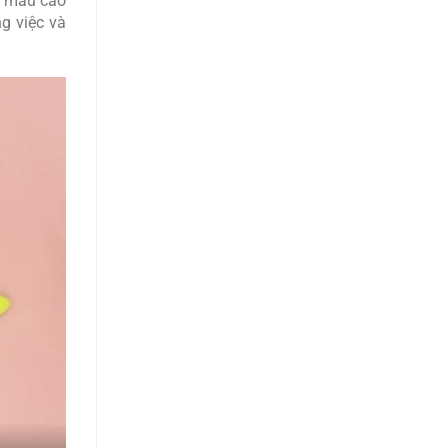
c mẫu cao
g việc và