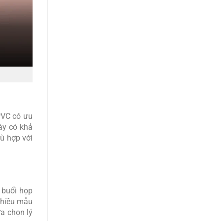
VC có ưu
ày có khả
ù hợp với
 buổi họp
 Nhiều mẫu
ựa chọn lý